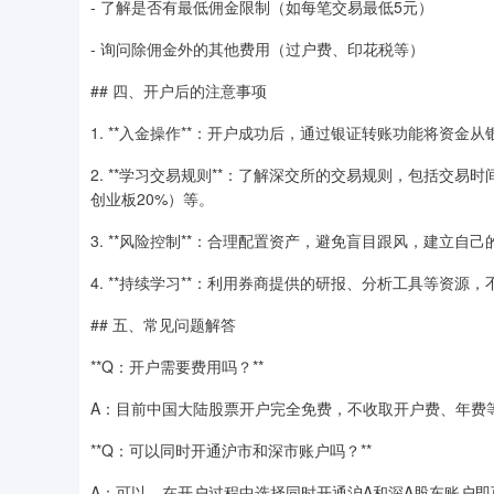
- 了解是否有最低佣金限制（如每笔交易最低5元）
- 询问除佣金外的其他费用（过户费、印花税等）
## 四、开户后的注意事项
1. **入金操作**：开户成功后，通过银证转账功能将资金
2. **学习交易规则**：了解深交所的交易规则，包括交易时间（周
创业板20%）等。
3. **风险控制**：合理配置资产，避免盲目跟风，建立自
4. **持续学习**：利用券商提供的研报、分析工具等资源
## 五、常见问题解答
**Q：开户需要费用吗？**
A：目前中国大陆股票开户完全免费，不收取开户费、年费
**Q：可以同时开通沪市和深市账户吗？**
A：可以，在开户过程中选择同时开通沪A和深A股东账户即