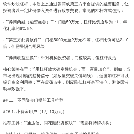
软件炒股杠杆，本质上是通过券商或第三方平台提供的融资服务，让
投资者以一定比例借入资金进行股票交易。常见的杠杆方式包括：
- **券商两融（融资融券）**：门槛50万元，杠杆比例通常为1:1，年
化利率约6%-8%
- **第三方配资软件**：门槛5000元至2万元不等，杠杆比例可达2-10
倍，但需警惕合规风险
- **券商收益互换**：针对机构投资者，门槛较高，但杠杆灵活
核心策略在于：**用杠杆放大确定性机会，而非盲目加仓**。例如，当
市场出现明确的趋势信号（如放量突破关键均线），适度加杠杆可以
提升资金利用率；而在震荡市中，则应降低杠杆甚至清仓，避免因波
动导致强平。
## 二、不同资金门槛的工具推荐
### 1. 小资金用户（1万-10万元）
推荐工具：**通达信、同花顺配资模块**（需选择持牌机构）
- **特点**：门槛低，操作便捷，支持按天或按月配资