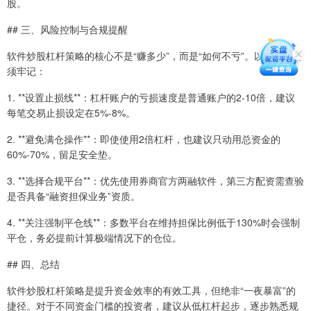
股。
## 三、风险控制与合规提醒
软件炒股杠杆策略的核心不是“赚多少”，而是“如何不亏”。以下几点必
须牢记：
1. **设置止损线**：杠杆账户的亏损速度是普通账户的2-10倍，建议
每笔交易止损设定在5%-8%。
2. **避免满仓操作**：即使使用2倍杠杆，也建议只动用总资金的
60%-70%，留足安全垫。
3. **选择合规平台**：优先使用券商官方两融软件，第三方配资需查验
是否具备“融资担保业务”资质。
4. **关注强制平仓线**：多数平台在维持担保比例低于130%时会强制
平仓，务必提前计算极端情况下的仓位。
## 四、总结
软件炒股杠杆策略是提升资金效率的有效工具，但绝非“一夜暴富”的
捷径。对于不同资金门槛的投资者，建议从低杠杆起步，逐步熟悉规