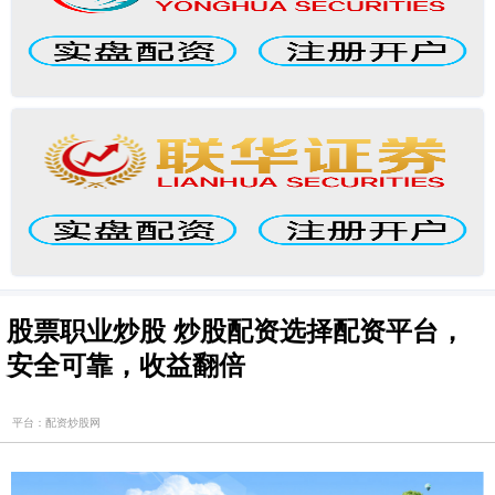
股票职业炒股 炒股配资选择配资平台，
安全可靠，收益翻倍
平台：配资炒股网