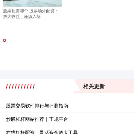
股票配资哪个 股票场外配资：
放大收益，谨慎入场
相关更新
股票交易软件排行与评测指南
炒股杠杆网站推荐｜正规平台
在线杠杆配资：灵活资金放大工具